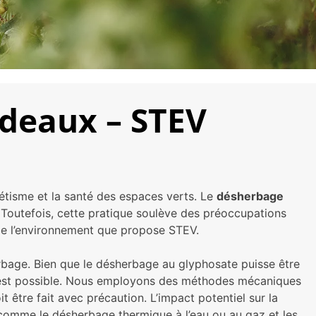
deaux – STEV
étisme et la santé des espaces verts. Le
désherbage
 Toutefois, cette pratique soulève des préoccupations
 de l’environnement que propose STEV.
bage. Bien que le désherbage au glyphosate puisse être
ela est possible. Nous employons des méthodes mécaniques
t être fait avec précaution. L’impact potentiel sur la
 comme le désherbage thermique à l’eau ou au gaz et les