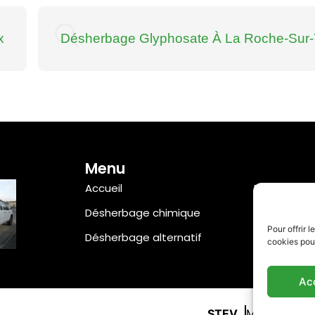
x
Désherbage Glyphosate À La Roche-Sur
Menu
Accueil
Entretien e
Désherbage chimique
Références 
Pour offrir 
Désherbage alternatif
Contact
cookies pour
Ac
STEV
Mentions lég