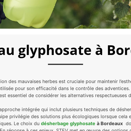
au glyphosate à Bor
on des mauvaises herbes est cruciale pour maintenir l’esth
lisée pour son efficacité dans le contrôle des adventices.
 est essentiel de considérer les alternatives respectueuses
proche intégrée qui inclut plusieurs techniques de désher
quipe privilégie des solutions plus écologiques lorsque c
miques. Le choix du
désherbage glyphosate
à Bordeaux
doi
re. En réponse à ces enjeux, STEV met en œuvre des options