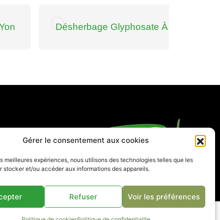
-Yon
Désherbage Glyphosate À Angers
spaces verts
Gérer le consentement aux cookies
& réalisations
les meilleures expériences, nous utilisons des technologies telles que les
 stocker et/ou accéder aux informations des appareils.
cepter
Refuser
Voir les préférences
ales
Politique de confidentialité
Plan de site
Politique de cookies
Politique de confidentialite