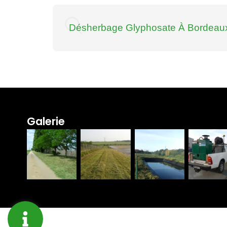
Désherbage Glyphosate À Bordeau
Galerie