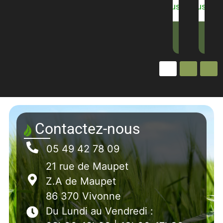
plus
plus
plus
plus
p
Contactez-nous
05 49 42 78 09
21 rue de Maupet
Z.A de Maupet
86 370 Vivonne
Du Lundi au Vendredi :