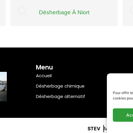
Désherbage À Niort
Menu
Accueil
Entretien e
Désherbage chimique
Références 
Pour offrir 
Désherbage alternatif
Contact
cookies pour
Ac
STEV
Mentions lég