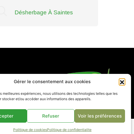
Désherbage À Saintes
Dés
spaces verts
Gérer le consentement aux cookies
& réalisations
les meilleures expériences, nous utilisons des technologies telles que les
 stocker et/ou accéder aux informations des appareils.
cepter
Refuser
Voir les préférences
ales
Politique de confidentialité
Plan de site
Politique de cookies
Politique de confidentialite