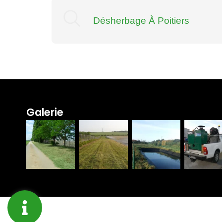
Désherbage À Poitiers
Galerie